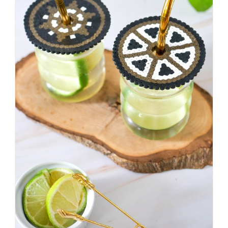
#badezimmer
#makeover
#badezimmerdesign
#renovieren
#altbau