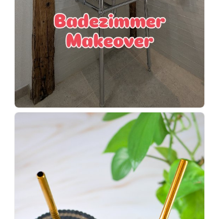
Wenn
einer
sagt,
dass
es
vorher
schöner
war,
dann
KNALLTS!