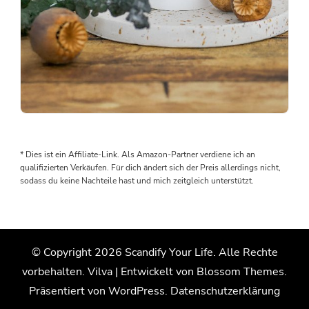
Man
braucht
keine
* Dies ist ein Affiliate-Link. Als Amazon-Partner verdiene ich an
teuren
qualifizierten Verkäufen. Für dich ändert sich der Preis allerdings nicht,
Gießformen,
sodass du keine Nachteile hast und mich zeitgleich unterstützt.
um
sich
schöne
Deko
© Copyright 2026
Scandify Your Life
. Alle Rechte
zu
vorbehalten.
Vilva | Entwickelt von
Blossom Themes
.
gießen
Präsentiert von
WordPress
.
Datenschutzerklärung
Upcycling