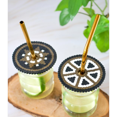
sagt,
dass
es
vorher
schöner
war,
dann
KNALLTS!
#badezimmer
#makeover
#badezimmerdesign
#renovieren
#altbau