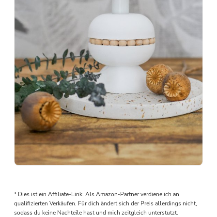
haben
den
Abfluss
unter…
Man
braucht
keine
* Dies ist ein Affiliate-Link. Als Amazon-Partner verdiene ich an
teuren
qualifizierten Verkäufen. Für dich ändert sich der Preis allerdings nicht,
Gießformen,
sodass du keine Nachteile hast und mich zeitgleich unterstützt.