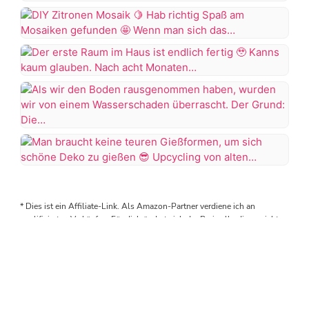
2024
Von
abgeschlossen,
als
der
aber
wir
Küche
wie
DIY
endlich
zum
es
Zitronen
unsere
Wohnzimmer
aussieht
Mosaik
Terrasse
Der
muss
in
erste
Kann
die
Hab
Angriff
Raum
euch
Wanne
richtig
genommen
im
endlich
wieder
Als
Spaß
haben
Haus
den
rausgerissen
wir
am
ist
zweiten
werden
den
Mosaiken
#terrassengestaltung
Man
endlich
fertigen
Boden
gefunden
#terrasse
braucht
fertig
Raum
es
rausgenommen
#terrasseinspiration
keine
zeigen.
tropft…
* Dies ist ein Affiliate-Link. Als Amazon-Partner verdiene ich an
haben,
Wenn
teuren
Kanns
Die
qualifizierten Verkäufen. Für dich ändert sich der Preis allerdings nicht,
wurden
man
Gießformen,
sodass du keine Nachteile hast und mich zeitgleich unterstützt.
kaum
Küche
wir
sich
um
glauben.
kommt
von
das
sich
Nach
auf
einem
Glas
schöne
acht
eine
Wasserschaden
selbst
Deko
Monaten
andere…
überrascht.
zuschneidet,
© Copyright 2026
Scandify Your Life
. Alle Rechte
zu