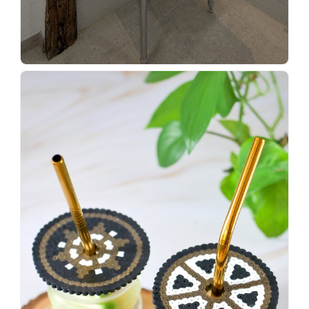
Wenn
einer
sagt,
dass
es
vorher
schöner
war,
dann
KNALLTS!
#badezimmer
#makeover
#badezimmerdesign
#renovieren
#altbau