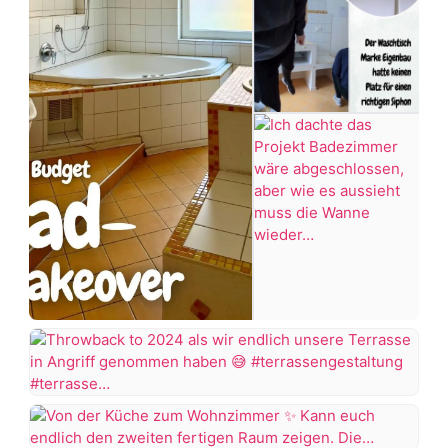
#Bügelperlen
#bastelidee
Ich
+7 more
dachte
das
Projekt
Throwback
Badezimmer
to
wäre