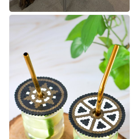
Wenn
einer
sagt,
dass
es
vorher
schöner
war,
dann
KNALLTS!
#badezimmer
#makeover
#badezimmerdesign
#renovieren
#altbau