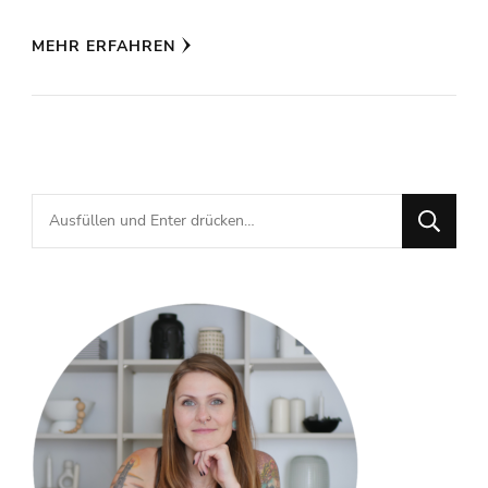
MEHR ERFAHREN
Suchst
du
nach
etwas?