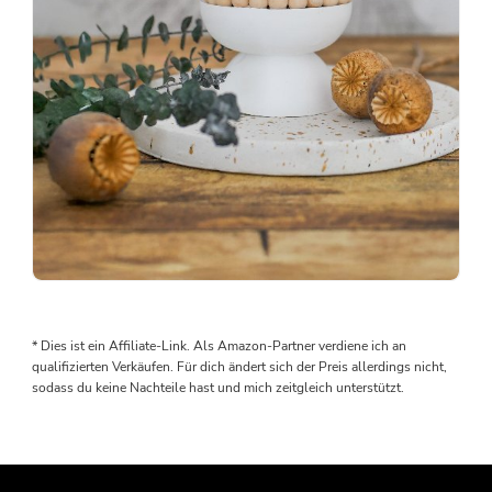
Man
braucht
keine
* Dies ist ein Affiliate-Link. Als Amazon-Partner verdiene ich an
teuren
qualifizierten Verkäufen. Für dich ändert sich der Preis allerdings nicht,
Gießformen,
sodass du keine Nachteile hast und mich zeitgleich unterstützt.
um
sich
schöne
Deko