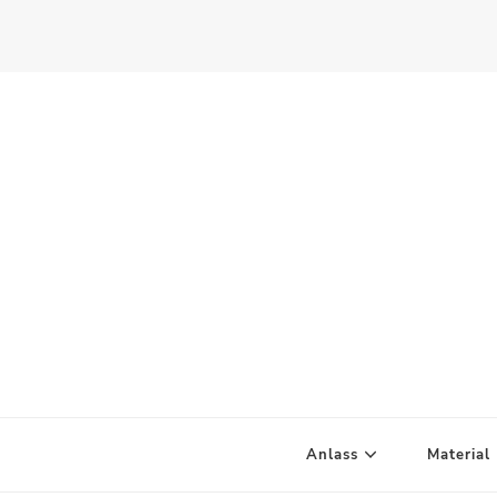
Scandify Your Life
Anlass
Material