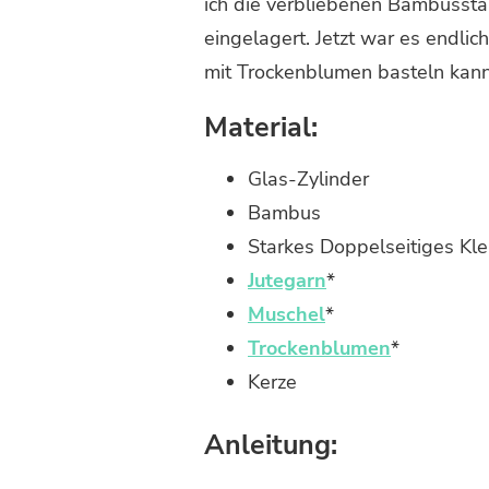
ich die verbliebenen Bambusst
ZU
BAMBUS
eingelagert. Jetzt war es endlic
WINDLICHT
mit Trockenblumen basteln kann
MIT
TROCKENBLUMEN
Material:
BASTELN
Glas-Zylinder
Bambus
Starkes Doppelseitiges Kl
Jutegarn
*
Muschel
*
Trockenblumen
*
Kerze
Anleitung: