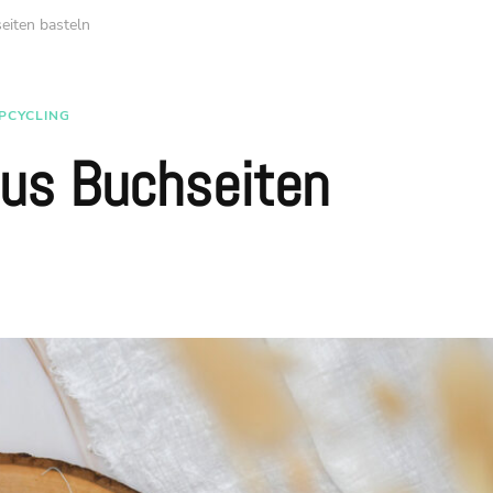
eiten basteln
PCYCLING
aus Buchseiten