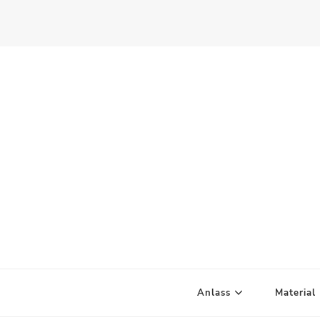
Scandify Your Life
Anlass
Material