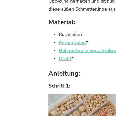
Upcycling herhalten und ist nun
ZU
SCHMETTERLINGE
diese süßen Schmetterlinge aus
AUS
BUCHSEITEN
Material:
BASTELN
Buchseiten
Perlonfaden
*
Holzperlen in vers. Größe
Draht
*
Anleitung:
Schritt 1: