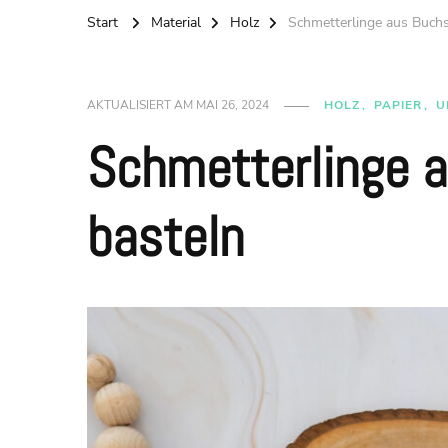
Start
Material
Holz
Schmetterlinge aus Buchs
AKTUALISIERT AM
MAI 26, 2024
HOLZ
PAPIER
U
Schmetterlinge 
basteln