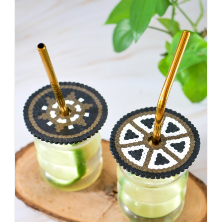
sagt,
dass
es
vorher
schöner
war,
dann
KNALLTS!
#badezimmer
#makeover
#badezimmerdesign
#renovieren
#altbau