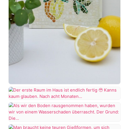
andere…
DIY
Zitronen
Mosaik
Der
erste
Hab
Raum
richtig
im
Als
Spaß
Haus