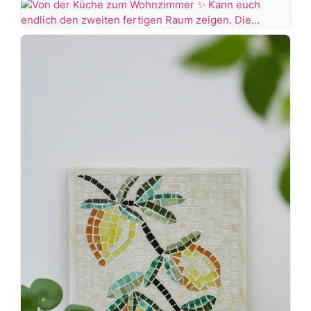
to
2024
Von
als
der
wir
Küche
endlich
zum
unsere
Wohnzimmer
Terrasse
in
Kann
Angriff
euch
genommen
endlich
haben
den
zweiten
#terrassengestaltung
fertigen
#terrasse
Raum
#terrasseinspiration
zeigen.
Die
Küche
kommt
auf
eine