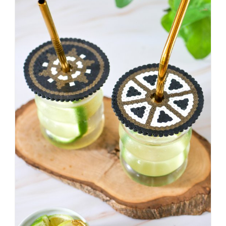
schöner
war,
dann
KNALLTS!
#badezimmer
#makeover
#badezimmerdesign
#renovieren
#altbau