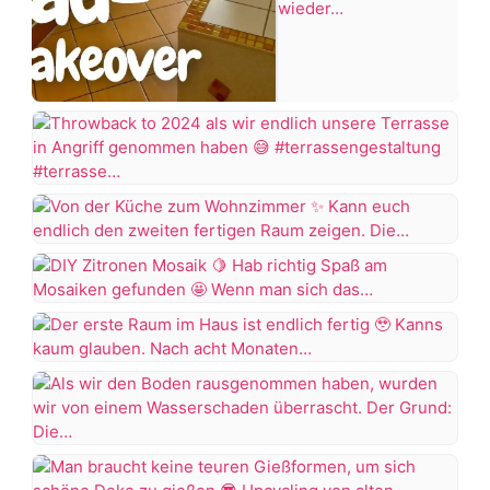
Ich
+7 more
dachte
das
Projekt
Throwback
Badezimmer
to
wäre
2024
Von
abgeschlossen,
als
der
aber
wir
Küche
wie
DIY
endlich
zum
es
Zitronen
unsere
Wohnzimmer
aussieht
Mosaik
Terrasse
Der
muss
in
erste
Kann
die
Hab
Angriff
Raum
euch
Wanne
richtig
genommen
im
endlich
wieder
Als
Spaß
haben
Haus
den
rausgerissen
wir
am