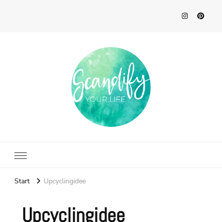
Scandify Your Life
Start
Upcyclingidee
Upcyclingidee