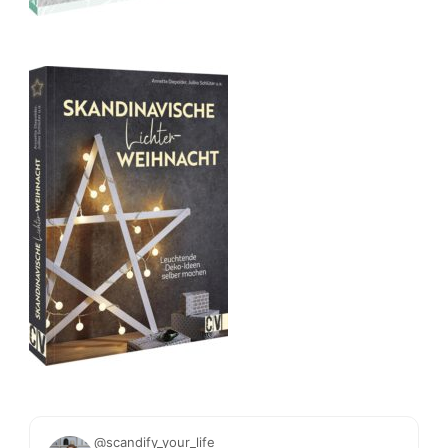
@scandify_your_life