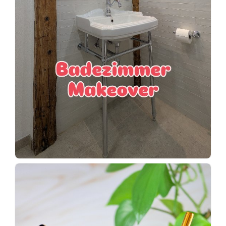
Wenn
einer
sagt,
dass
es
vorher