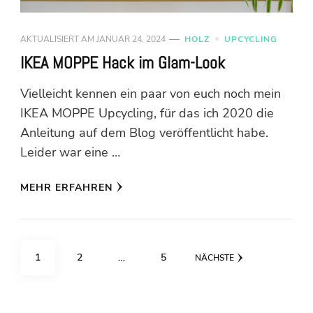
AKTUALISIERT AM
JANUAR 24, 2024
HOLZ
UPCYCLING
IKEA MOPPE Hack im Glam-Look
Vielleicht kennen ein paar von euch noch mein
IKEA MOPPE Upcycling, für das ich 2020 die
Anleitung auf dem Blog veröffentlicht habe.
Leider war eine …
MEHR ERFAHREN
Seitennummerierung
SEITE
SEITE
SEITE
1
2
…
5
NÄCHSTE
der
Beiträge