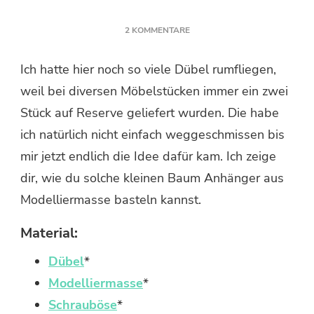
ZU
2 KOMMENTARE
BAUM
ANHÄNGER
Ich hatte hier noch so viele Dübel rumfliegen,
AUS
weil bei diversen Möbelstücken immer ein zwei
MODELLIERMASSE
BASTELN
Stück auf Reserve geliefert wurden. Die habe
ich natürlich nicht einfach weggeschmissen bis
mir jetzt endlich die Idee dafür kam. Ich zeige
dir, wie du solche kleinen Baum Anhänger aus
Modelliermasse basteln kannst.
Material:
Dübel
*
Modelliermasse
*
Schrauböse
*