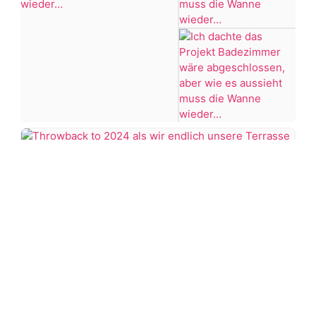
war,
dann
#Bügelperlen
KNALLTS!
#bastelidee
#badezimmer
#makeover
#badezimmerdesign
#renovieren
Ich
+7 more
#altbau
dachte
das
Projekt
Throwback
Badezimmer
to
wäre
2024
Von
abgeschlossen,
als
der
aber
wir
Küche
wie
DIY
endlich
zum
es
Zitronen
unsere
Wohnzimmer
aussieht
Mosaik
Terrasse
Der
muss
in
erste
Kann
die