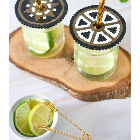
#badezimmer
#makeover
#badezimmerdesign
#renovieren
#altbau