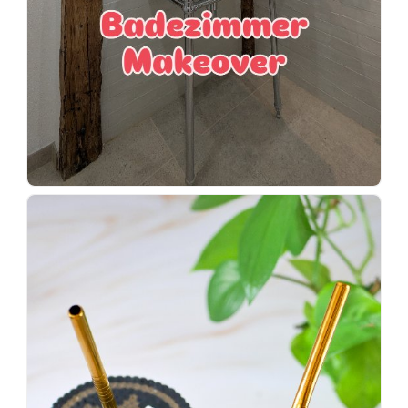
Wenn
einer
sagt,
dass
es
vorher
schöner
war,
dann
KNALLTS!