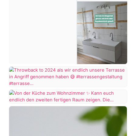
#makeover
#badezimmerdesign
#renovieren
#altbau
Ich
+7 more
dachte
das
Projekt
Throwback
Badezimmer
to
wäre
2024
Von
abgeschlossen,
als
der
aber
wir
Küche
wie
endlich
zum
es
unsere
Wohnzimmer
aussieht