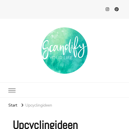
Scandify Your Life
Start
Upcyclingideen
Upcyclingideen