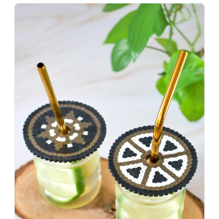
Wenn
einer
sagt,
dass
es
vorher
schöner
war,
dann
KNALLTS!
#badezimmer
#makeover
#badezimmerdesign
#renovieren
#altbau