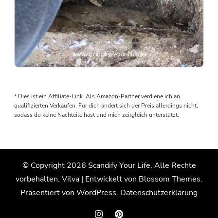
Als
wir
den
* Dies ist ein Affiliate-Link. Als Amazon-Partner verdiene ich an
Boden
qualifizierten Verkäufen. Für dich ändert sich der Preis allerdings nicht,
rausgenommen
sodass du keine Nachteile hast und mich zeitgleich unterstützt.
haben,
wurden
wir
von
© Copyright 2026
Scandify Your Life
. Alle Rechte
einem
vorbehalten.
Vilva | Entwickelt von
Blossom Themes
.
Wasserschaden
überrascht.
Präsentiert von
WordPress
.
Datenschutzerklärung
Der
Grund: