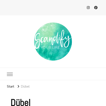
Scandify Your Life
Start
Dübel
Dübel