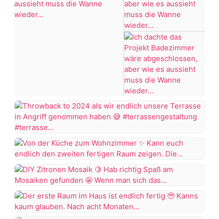
ertrinken
#Bügelperlen
#bastelidee
Ich
+7 more
dachte
das
Projekt
Throwback
Badezimmer
to
wäre
2024
Von
abgeschlossen,
als
der
aber
wir
Küche
wie
DIY
endlich
zum
es
Zitronen
unsere
Wohnzimmer
aussieht
Mosaik
Terrasse
Der