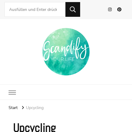
Scandify Your Life
Start
Upcycling
Upcycling