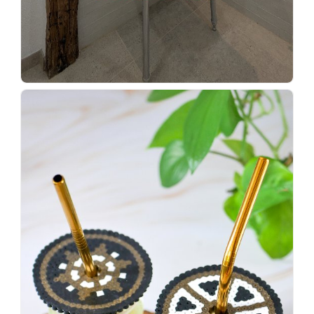
Wenn
einer
sagt,
dass
es
vorher
schöner
war,
dann
KNALLTS!
#badezimmer
#makeover
#badezimmerdesign
#renovieren