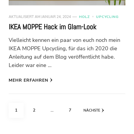
AKTUALISIERT AM
JANUAR 24, 2024
HOLZ
UPCYCLING
IKEA MOPPE Hack im Glam-Look
Vielleicht kennen ein paar von euch noch mein
IKEA MOPPE Upcycling, für das ich 2020 die
Anleitung auf dem Blog veröffentlicht habe.
Leider war eine …
MEHR ERFAHREN
Seitennummerierung
SEITE
SEITE
SEITE
1
2
…
7
NÄCHSTE
der
Beiträge