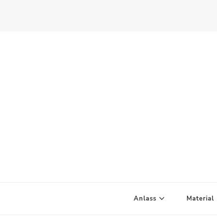
Scandify Your Life
Anlass
Material