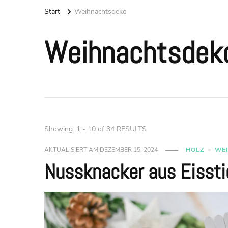
Start
Weihnachtsdeko
Weihnachtsdek
Showing: 1 - 10 of 34 RESULTS
AKTUALISIERT AM
DEZEMBER 15, 2024
HOLZ
WE
Nussknacker aus Eissti