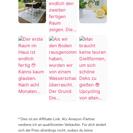
es
ertrinken
Badezimmer
vorher
🥺
wäre
schöner
#Bügelperlen
abgeschlossen,
war,
#bastelidee
aber
Throwback
DIY
dann
wie
to
Zitronen
KNALLTS!
es
Von
2024
Mosaik
😡
aussieht
der
als
🍋
#badezimmer
muss
Küche
wir
Hab
#makeover
die
zum
endlich
richtig
#badezimmerdesign
Wanne
Wohnzimmer
unsere
Spaß
#renovieren
wieder
✨
Terrasse
am
#altbau
rausgerissen
Kann
in
Mosaiken
werden
euch
Angriff
gefunden
😭
endlich
genommen
🤩
es
den
Der
haben
Wenn
tropft…
zweiten
erste
Als
Man
😅
man
fertigen
Raum
wir
braucht
#terrassengestaltung
sich
Raum
im
den
keine
#terrasse
das
* Dies ist ein Affiliate-Link. Als Amazon-Partner
zeigen.
Haus
Boden
teuren
#terrasseinspiration
Glas
verdiene ich an qualifizierten Verkäufen. Für dich ändert
Die
ist
rausgenommen
Gießformen,
selbst
sich der Preis allerdings nicht, sodass du keine