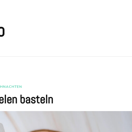
o
IHNACHTEN
elen basteln