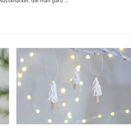
 Nussknacker, die man ganz …