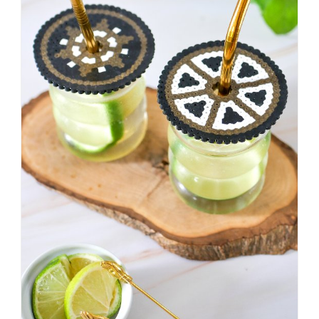
KNALLTS!
#badezimmer
#makeover
#badezimmerdesign
#renovieren
#altbau