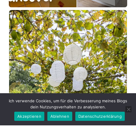
Ich
+7 more
dachte
das
Projekt
Badezimmer
wäre
abgeschlossen,
aber
wie
es
aussieht
muss
die
Wanne
Ich verwende Cookies, um für die Verbesserung meines Blogs
wieder
dein Nutzungsverhalten zu analysieren.
rausgerissen
Akzeptieren
Ablehnen
Datenschutzerklärung
werden
es