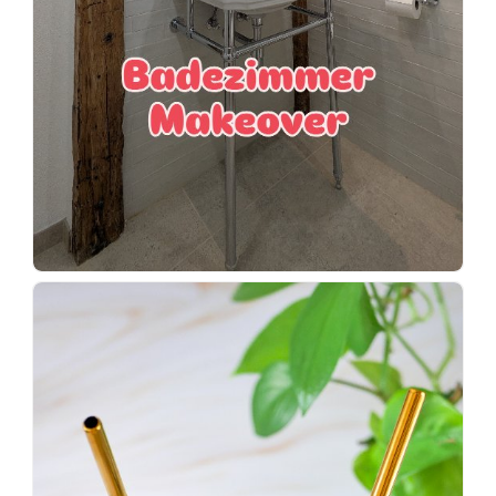
Wenn
einer
sagt,
dass
es
vorher
schöner
war,
dann