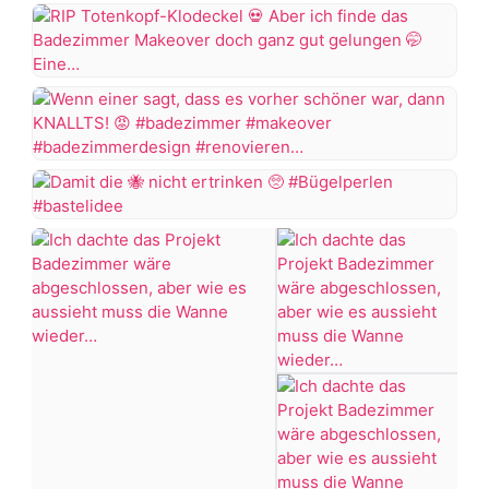
RIP
Totenkopf-
Klodeckel
Wenn
Aber
einer
ich
sagt,
Damit
finde
dass
die
das
es
Badezimmer
vorher
nicht
Makeover
schöner
ertrinken
doch
war,
ganz
dann
#Bügelperlen
gut
KNALLTS!
#bastelidee
gelungen
#badezimmer
Eine
#makeover
Firma
#badezimmerdesign