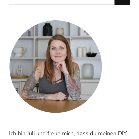
du
nach
etwas?
Ich bin Juli und freue mich, dass du meinen DIY