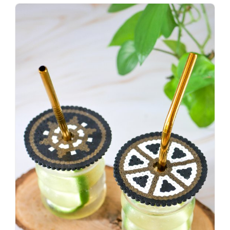
Wenn
einer
sagt,
dass
es
vorher
schöner
war,
dann
KNALLTS!
#badezimmer
#makeover
#badezimmerdesign
#renovieren
#altbau