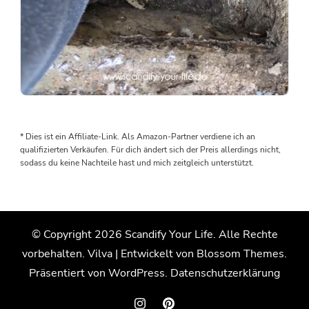
Als
wir
den
* Dies ist ein Affiliate-Link. Als Amazon-Partner verdiene ich an
Boden
qualifizierten Verkäufen. Für dich ändert sich der Preis allerdings nicht,
rausgenommen
sodass du keine Nachteile hast und mich zeitgleich unterstützt.
haben,
wurden
wir
von
© Copyright 2026
Scandify Your Life
. Alle Rechte
einem
vorbehalten.
Vilva | Entwickelt von
Blossom Themes
.
Wasserschaden
überrascht.
Präsentiert von
WordPress
.
Datenschutzerklärung
Der
Grund: