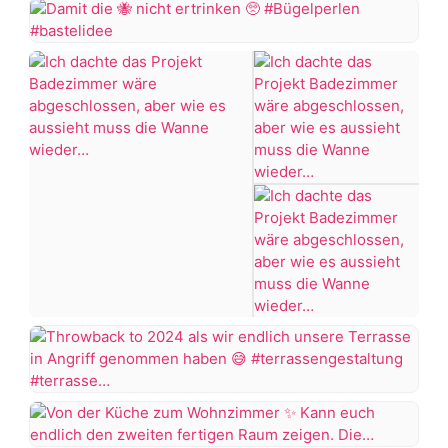
Aber
einer
ich
sagt,
Damit
finde
dass
die
das
es
🐝
Badezimmer
vorher
nicht
Makeover
schöner
ertrinken
doch
war,
🥺
ganz
dann
#Bügelperlen
gut
KNALLTS!
#bastelidee
gelungen
😡
🤭
#badezimmer
Eine
#makeover
Firma
#badezimmerdesign
hatte
#renovieren
sogar
Ich
+7 more
#altbau
abgesagt
dachte
das…
das
Projekt
Throwback
Badezimmer
to
wäre
2024