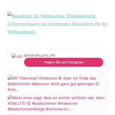
@scandify_your_life
Folgen Sie auf Instagram
RIP
Totenkopf-
Klodeckel
💀
Wenn