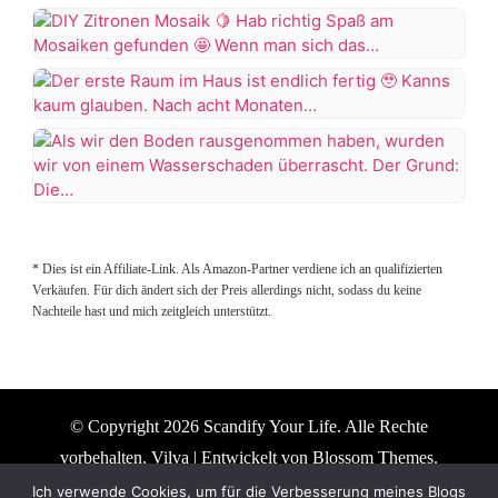
Von
abgeschlossen,
als
der
aber
wir
Küche
wie
DIY
endlich
zum
es
Zitronen
unsere
Wohnzimmer
aussieht
Mosaik
Terrasse
Der
✨
muss
🍋
in
erste
Kann
die
Hab
Angriff
Raum
euch
Wanne
richtig
genommen
im
endlich
wieder
Als
Spaß
haben
Haus
den
rausgerissen
wir
am
😅
ist
zweiten
werden
den
Mosaiken
#terrassengestaltung
* Dies ist ein Affiliate-Link. Als Amazon-Partner verdiene ich an qualifizierten
endlich
fertigen
😭
Boden
gefunden
#terrasse
Verkäufen. Für dich ändert sich der Preis allerdings nicht, sodass du keine
fertig
Raum
es
rausgenommen
🤩
Nachteile hast und mich zeitgleich unterstützt.
#terrasseinspiration
🥹
zeigen.
tropft…
haben,
Wenn
Kanns
Die
wurden
man
kaum
Küche
wir
sich
glauben.
kommt
von
das
Nach
auf
© Copyright 2026
Scandify Your Life
. Alle Rechte
einem
Glas
acht
eine
Wasserschaden
vorbehalten.
Vilva | Entwickelt von
Blossom Themes
.
selbst
Monaten
andere…
überrascht.
zuschneidet,
Präsentiert von
WordPress
.
Datenschutzerklärung
Ich verwende Cookies, um für die Verbesserung meines Blogs
Renovierung