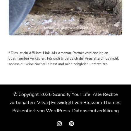
Als
wir
den
* Dies ist ein Affiliate-Link. Als Amazon-Partner verdiene ich an
Boden
qualifizierten Verkäufen. Für dich ändert sich der Preis allerdings nicht,
rausgenommen
sodass du keine Nachteile hast und mich zeitgleich unterstützt.
haben,
wurden
wir
von
© Copyright 2026
Scandify Your Life
. Alle Rechte
einem
vorbehalten.
Vilva | Entwickelt von
Blossom Themes
.
Wasserschaden
überrascht.
Präsentiert von
WordPress
.
Datenschutzerklärung
Der
Grund:
Die