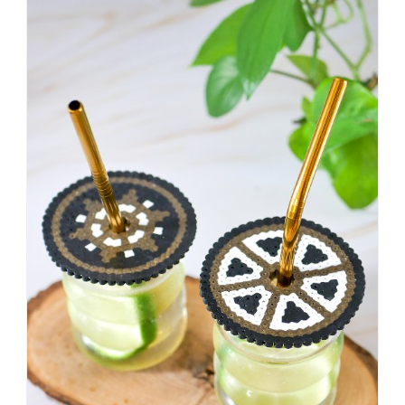
einer
sagt,
dass
es
vorher
schöner
war,
dann
KNALLTS!
#badezimmer
#makeover
#badezimmerdesign
#renovieren
#altbau