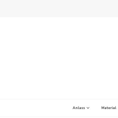
Scandify Your Life
Anlass
Material