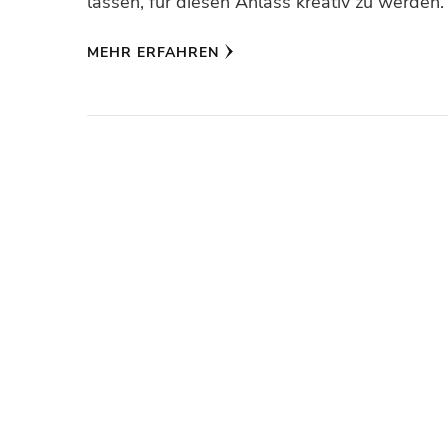
lassen, für diesen Anlass kreativ zu werden
MEHR ERFAHREN