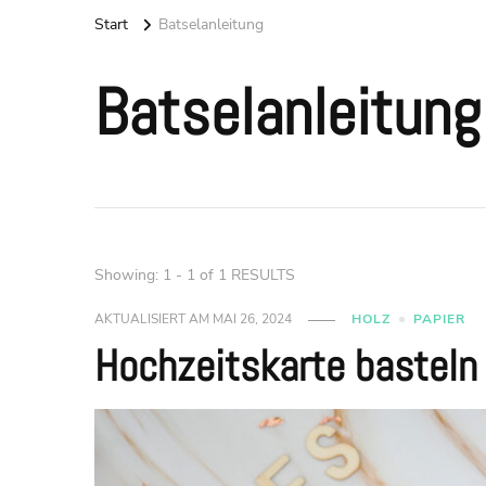
Start
Batselanleitung
Batselanleitung
Showing: 1 - 1 of 1 RESULTS
AKTUALISIERT AM
MAI 26, 2024
HOLZ
PAPIER
Hochzeitskarte basteln