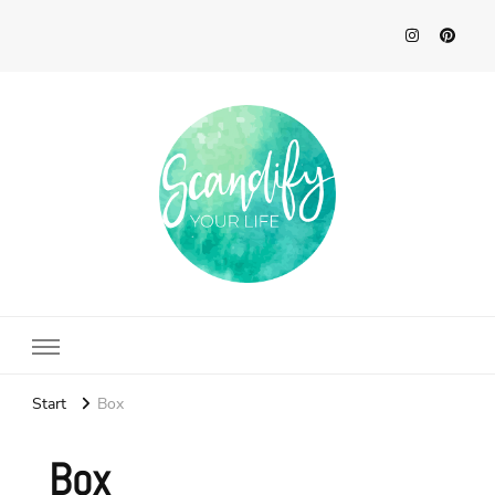
Scandify Your Life
Start
Box
Box