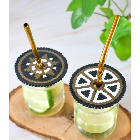
dass
es
vorher
schöner
war,
dann
KNALLTS!
#badezimmer
#makeover
#badezimmerdesign
#renovieren
#altbau