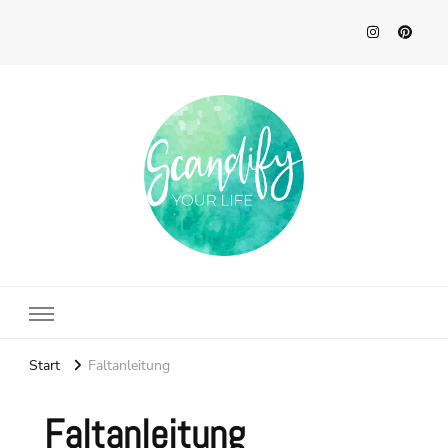
Scandify Your Life
Start
Faltanleitung
Faltanleitung