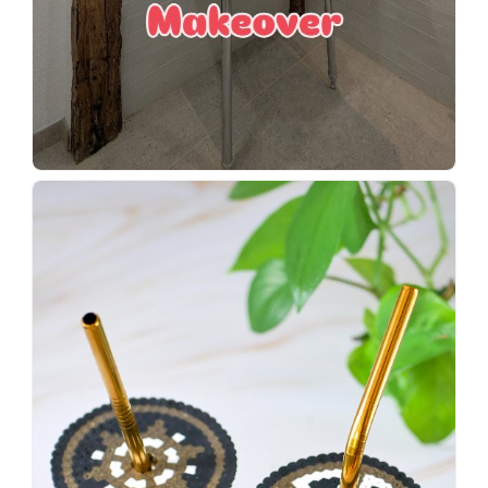
Wenn
einer
sagt,
dass
es
vorher
schöner
war,
dann
KNALLTS!
#badezimmer
#makeover