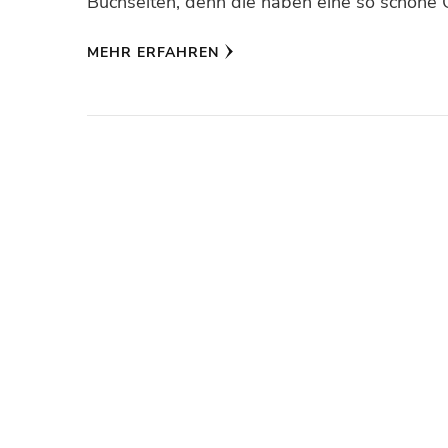
Buchseiten, denn die haben eine so schöne 
MEHR ERFAHREN