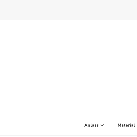
Scandify Your Life
Anlass
Material