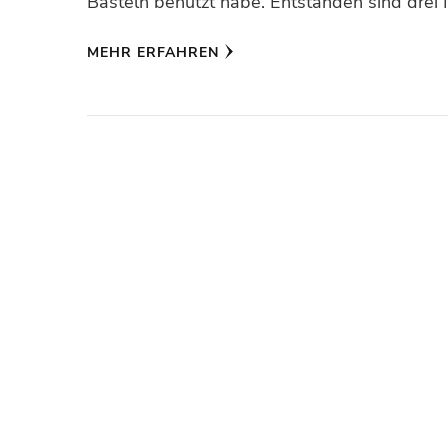
Basteln benutzt habe. Entstanden sind drei
MEHR ERFAHREN