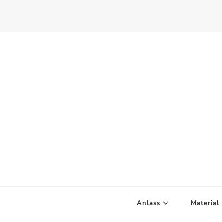
Scandify Your Life
Anlass
Material