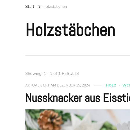
Start
Holzstäbchen
Holzstäbchen
Showing: 1 - 1 of 1 RESULTS
AKTUALISIERT AM
DEZEMBER 15, 2024
HOLZ
WE
Nussknacker aus Eissti