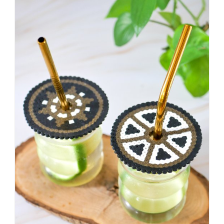
dass
es
vorher
schöner
war,
dann
KNALLTS!
#badezimmer
#makeover
#badezimmerdesign
#renovieren
#altbau