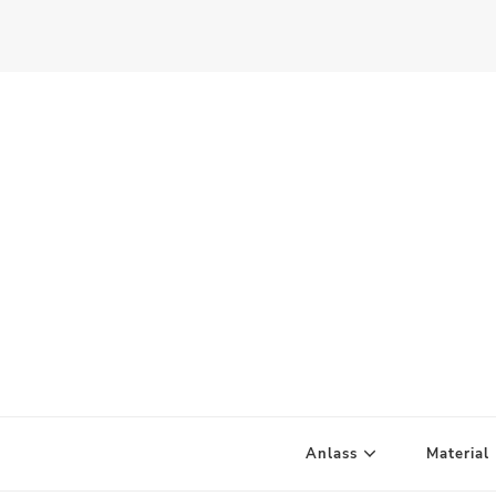
Scandify Your Life
Anlass
Material