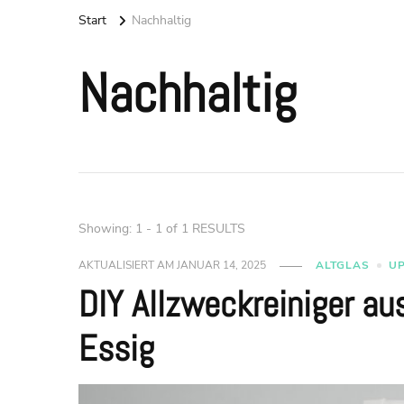
Start
Nachhaltig
Nachhaltig
Showing: 1 - 1 of 1 RESULTS
AKTUALISIERT AM
JANUAR 14, 2025
ALTGLAS
U
DIY Allzweckreiniger a
Essig