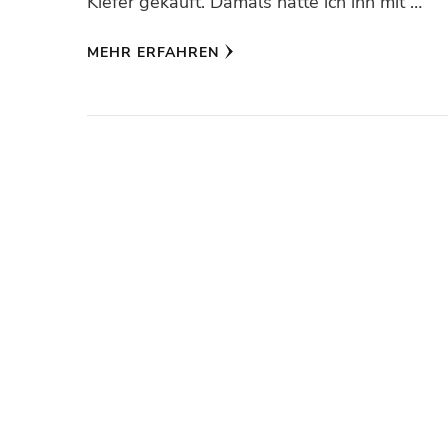
Kiefer gekauft. Damals hatte ich ihn mit …
MEHR ERFAHREN