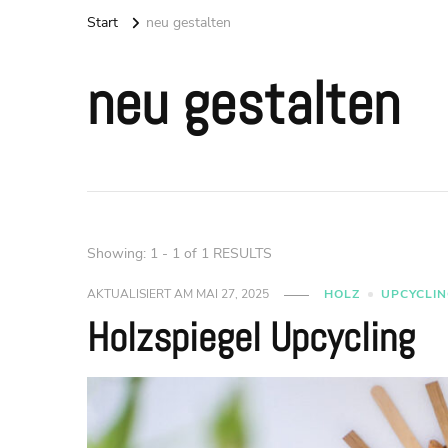
Start
neu gestalten
neu gestalten
Showing: 1 - 1 of 1 RESULTS
AKTUALISIERT AM
MAI 27, 2025
HOLZ
UPCYCLI
Holzspiegel Upcycling