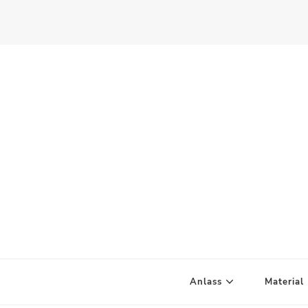
Scandify Your Life
Anlass
Material