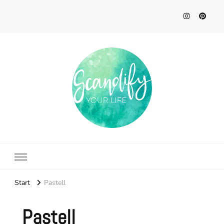
Scandify Your Life
Start
Pastell
Pastell