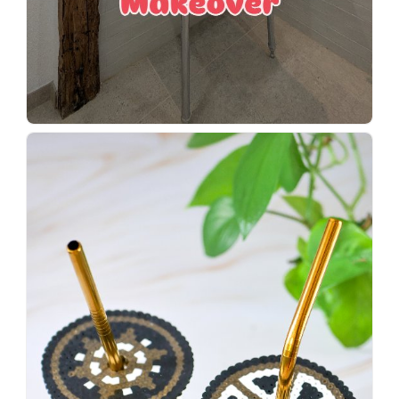
Wenn
einer
sagt,
dass
es
vorher
schöner
war,
dann
KNALLTS!
#badezimmer
#makeover
#badezimmerdesign