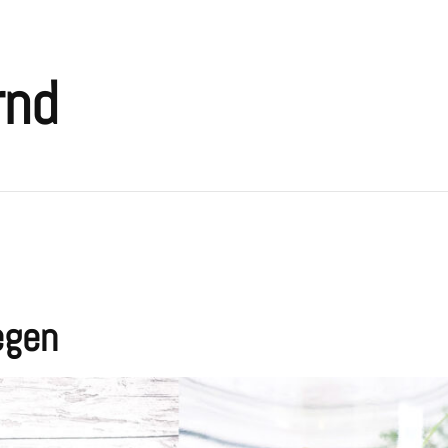
rnd
egen