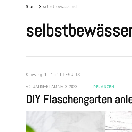
Start
selbstbewässernd
selbstbewässe
Showing: 1 - 1 of 1 RESULTS
AKTUALISIERT AM
MAI 3, 2023
PFLANZEN
DIY Flaschengarten anl