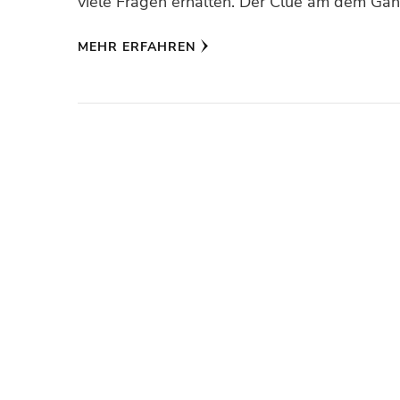
viele Fragen erhalten. Der Clue am dem Ganz
MEHR ERFAHREN