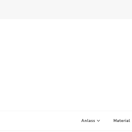
Scandify Your Life
Anlass
Material