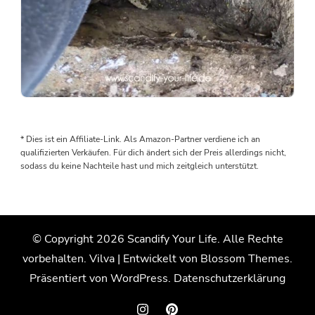
Als
wir
den
* Dies ist ein Affiliate-Link. Als Amazon-Partner verdiene ich an
Boden
qualifizierten Verkäufen. Für dich ändert sich der Preis allerdings nicht,
rausgenommen
sodass du keine Nachteile hast und mich zeitgleich unterstützt.
haben,
wurden
wir
von
© Copyright 2026
Scandify Your Life
. Alle Rechte
einem
vorbehalten.
Vilva | Entwickelt von
Blossom Themes
.
Wasserschaden
überrascht.
Präsentiert von
WordPress
.
Datenschutzerklärung
Der
Grund: