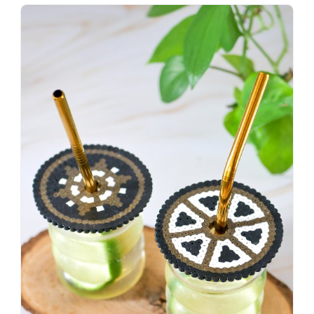
Wenn
einer
sagt,
dass
es
vorher
schöner
war,
dann
KNALLTS!
#badezimmer
#makeover
#badezimmerdesign
#renovieren
#altbau