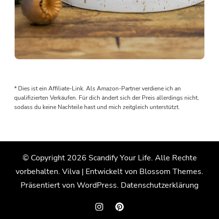
Man
braucht
keine
* Dies ist ein Affiliate-Link. Als Amazon-Partner verdiene ich an
teuren
qualifizierten Verkäufen. Für dich ändert sich der Preis allerdings nicht,
Gießformen,
sodass du keine Nachteile hast und mich zeitgleich unterstützt.
um
sich
schöne
Deko
© Copyright 2026
Scandify Your Life
. Alle Rechte
zu
vorbehalten.
Vilva | Entwickelt von
Blossom Themes
.
gießen
Präsentiert von
WordPress
.
Datenschutzerklärung
Upcycling
von
alten