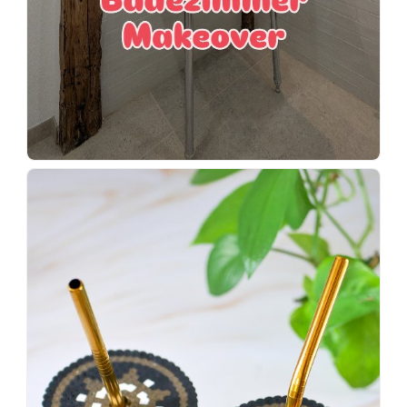
Wenn
einer
sagt,
dass
es
vorher
schöner
war,
dann
KNALLTS!
#badezimmer