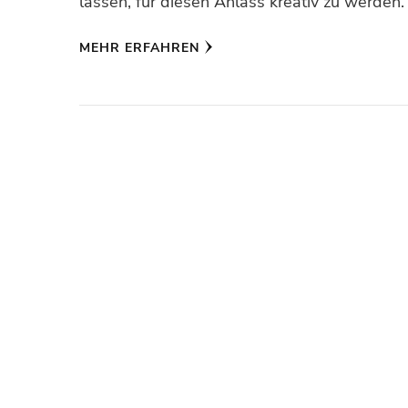
lassen, für diesen Anlass kreativ zu werden
MEHR ERFAHREN