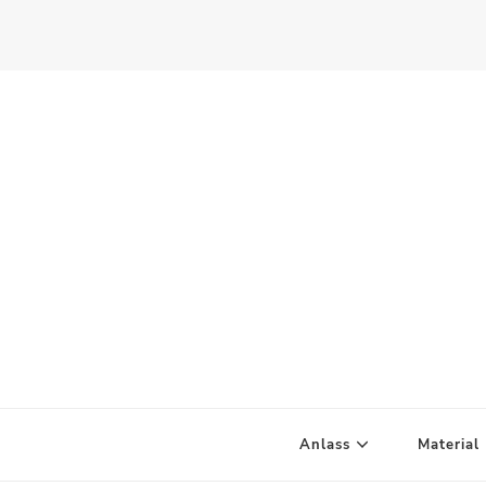
Scandify Your Life
Anlass
Material