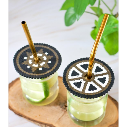
dass
es
vorher
schöner
war,
dann
KNALLTS!
#badezimmer
#makeover
#badezimmerdesign
#renovieren
#altbau