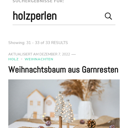
Suchseite
SUCHERGEBNISSE FÜR:
Suchen
nach:
Showing: 31 - 33 of 33 RESULTS
AKTUALISIERT AM
DEZEMBER 7, 2022
HOLZ
WEIHNACHTEN
Weihnachtsbaum aus Garnresten