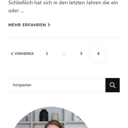
Schließlich hat sich in den letzten Jahren die ein
oder …
MEHR ERFAHREN
Seitennummerierung
SEITE
SEITE
SEITE
1
…
3
4
VORHERIGE
der
Beiträge
Suchen
nach: