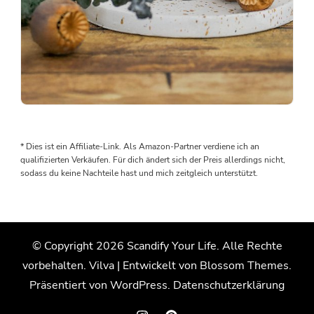
Man
braucht
keine
* Dies ist ein Affiliate-Link. Als Amazon-Partner verdiene ich an
teuren
qualifizierten Verkäufen. Für dich ändert sich der Preis allerdings nicht,
Gießformen,
sodass du keine Nachteile hast und mich zeitgleich unterstützt.
um
sich
schöne
Deko
© Copyright 2026
Scandify Your Life
. Alle Rechte
zu
vorbehalten.
Vilva | Entwickelt von
Blossom Themes
.
gießen
Präsentiert von
WordPress
.
Datenschutzerklärung
Upcycling
von