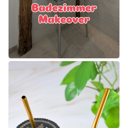
Wenn
einer
sagt,
dass
es
vorher
schöner
war,
dann
KNALLTS!