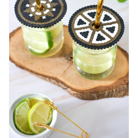
#badezimmer
#makeover
#badezimmerdesign
#renovieren
#altbau