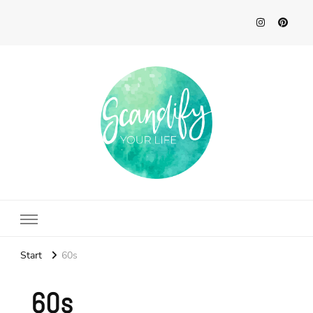
Scandify Your Life
Start
60s
60s