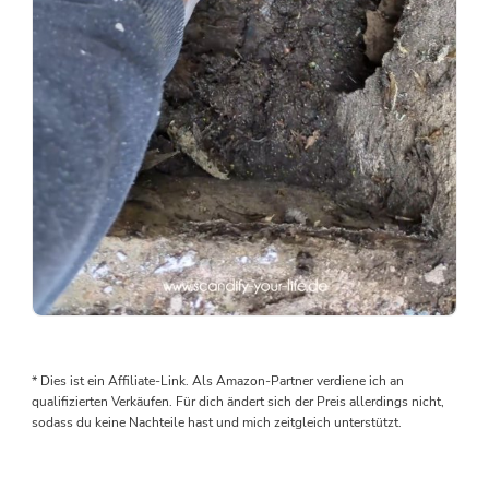
mal…
Als
wir
den
* Dies ist ein Affiliate-Link. Als Amazon-Partner verdiene ich an
Boden
qualifizierten Verkäufen. Für dich ändert sich der Preis allerdings nicht,
rausgenommen
sodass du keine Nachteile hast und mich zeitgleich unterstützt.
haben,
wurden