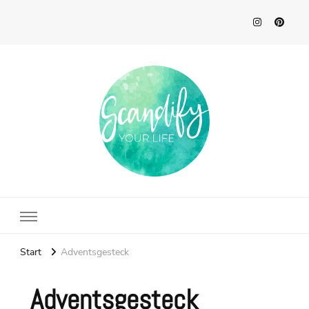
Scandify Your Life
Start
Adventsgesteck
Adventsgesteck