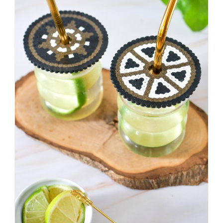
KNALLTS!
#badezimmer
#makeover
#badezimmerdesign
#renovieren
#altbau