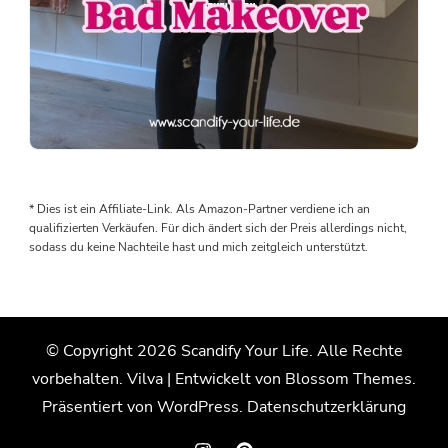
Der
erste
Raum
* Dies ist ein Affiliate-Link. Als Amazon-Partner verdiene ich an
im
qualifizierten Verkäufen. Für dich ändert sich der Preis allerdings nicht,
Haus
sodass du keine Nachteile hast und mich zeitgleich unterstützt.
ist
endlich
fertig
© Copyright 2026
Scandify Your Life
. Alle Rechte
Kanns
vorbehalten.
Vilva | Entwickelt von
Blossom Themes
.
kaum
glauben.
Präsentiert von
WordPress
.
Datenschutzerklärung
Nach
acht