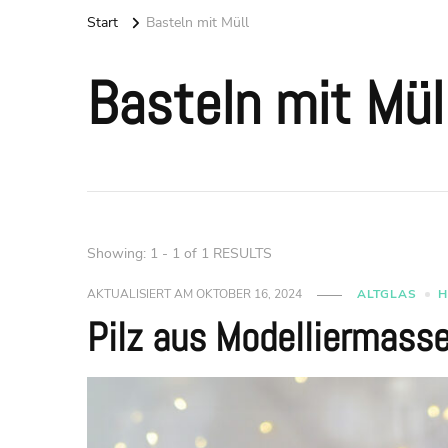
Start
Basteln mit Müll
Basteln mit Mül
Showing: 1 - 1 of 1 RESULTS
AKTUALISIERT AM
OKTOBER 16, 2024
ALTGLAS
H
Pilz aus Modelliermasse