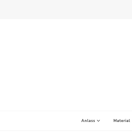
Scandify Your Life
Anlass
Material