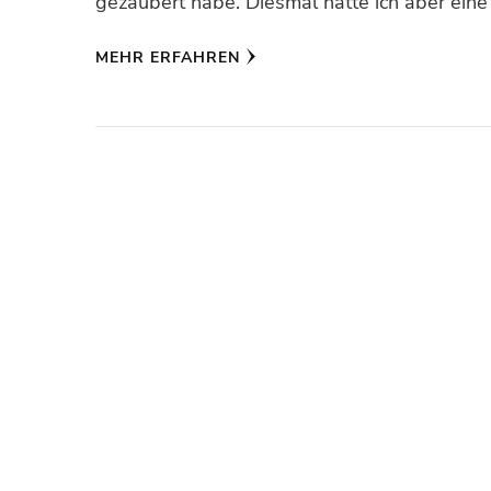
gezaubert habe. Diesmal hatte ich aber ein
MEHR ERFAHREN