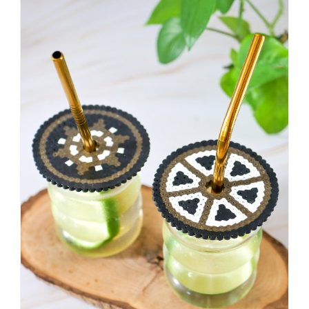
dass
es
vorher
schöner
war,
dann
KNALLTS!
#badezimmer
#makeover
#badezimmerdesign
#renovieren
#altbau