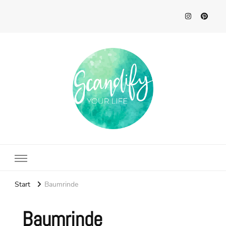
Scandify Your Life
Start
Baumrinde
Baumrinde