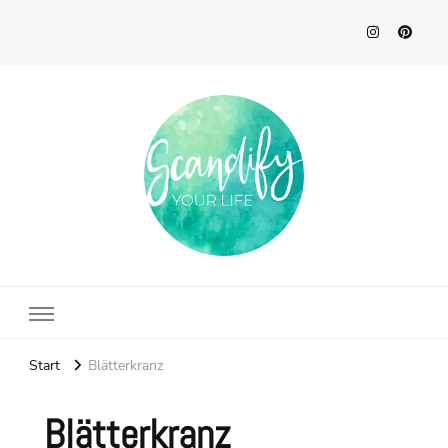
Scandify Your Life
Start
Blätterkranz
Blätterkranz