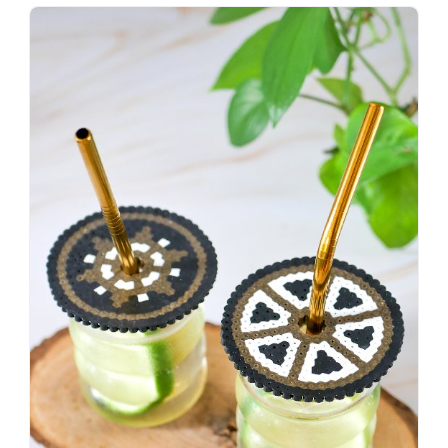
Wenn
einer
sagt,
dass
es
vorher
schöner
war,
dann
KNALLTS!
#badezimmer
#makeover
#badezimmerdesign
#renovieren
#altbau