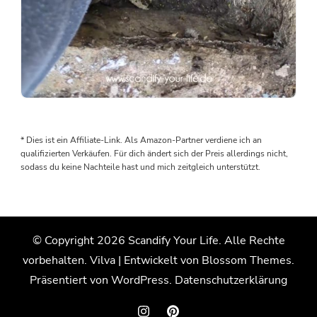
Als
wir
den
* Dies ist ein Affiliate-Link. Als Amazon-Partner verdiene ich an
Boden
qualifizierten Verkäufen. Für dich ändert sich der Preis allerdings nicht,
rausgenommen
sodass du keine Nachteile hast und mich zeitgleich unterstützt.
haben,
wurden
wir
von
© Copyright 2026
Scandify Your Life
. Alle Rechte
einem
vorbehalten.
Vilva | Entwickelt von
Blossom Themes
.
Wasserschaden
überrascht.
Präsentiert von
WordPress
.
Datenschutzerklärung
Der
Grund: