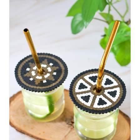
sagt,
dass
es
vorher
schöner
war,
dann
KNALLTS!
#badezimmer
#makeover
#badezimmerdesign
#renovieren
#altbau