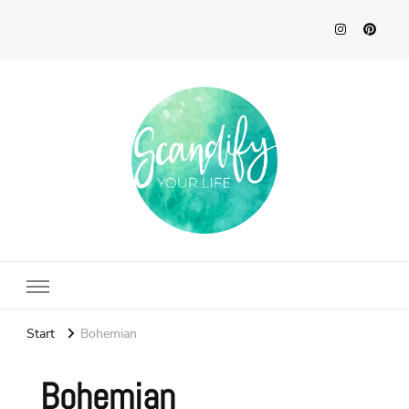
Scandify Your Life
Start
Bohemian
Bohemian