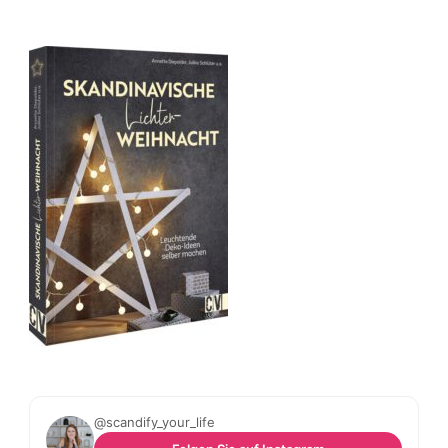
@scandify_your_life