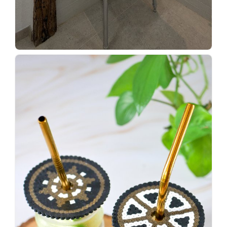
Wenn
einer
sagt,
dass
es
vorher
schöner
war,
dann
KNALLTS!
#badezimmer
#makeover
#badezimmerdesign
#renovieren
#altbau