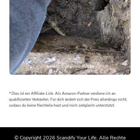
Als
wir
den
* Dies ist ein Affiliate-Link. Als Amazon-Partner verdiene ich an
Boden
qualifizierten Verkäufen. Für dich ändert sich der Preis allerdings nicht,
rausgenommen
sodass du keine Nachteile hast und mich zeitgleich unterstützt.
haben,
wurden
wir
von
© Copyright 2026
Scandify Your Life
. Alle Rechte
einem