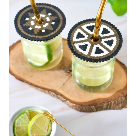
KNALLTS!
#badezimmer
#makeover
#badezimmerdesign
#renovieren
#altbau