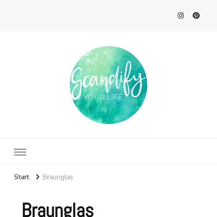
Scandify Your Life
Start
Braunglas
Braunglas