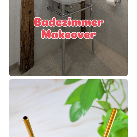
Wenn
einer
sagt,
dass
es
vorher
schöner
war,
dann