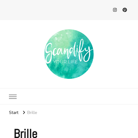
Scandify Your Life
Start
Brille
Brille