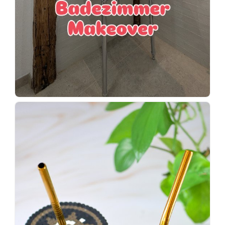
Wenn
einer
sagt,
dass
es
vorher
schöner
war,
dann
KNALLTS!
#badezimmer