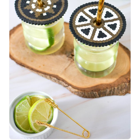
#makeover
#badezimmerdesign
#renovieren
#altbau