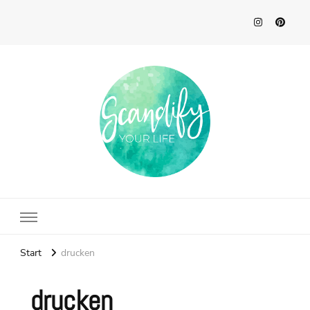
Scandify Your Life
Start
drucken
drucken