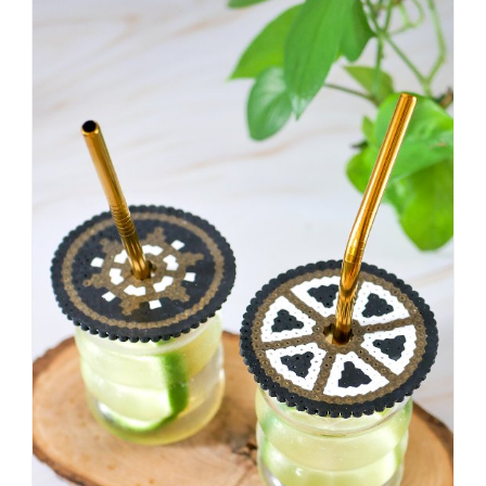
einer
sagt,
dass
es
vorher
schöner
war,
dann
KNALLTS!
#badezimmer
#makeover
#badezimmerdesign
#renovieren
#altbau