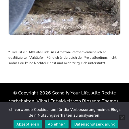
Als
wir
den
* Dies ist ein Affiliate-Link. Als Amazon-Partner verdiene ich an
Boden
qualifizierten Verkäufen. Für dich ändert sich der Preis allerdings nicht,
rausgenommen
sodass du keine Nachteile hast und mich zeitgleich unterstützt.
haben,
wurden
wir
von
© Copyright 2026
Scandify Your Life
. Alle Rechte
einem
vorbehalten.
Vilva | Entwickelt von
Blossom Themes
.
Wasserschaden
überrascht.
Präsentiert von
WordPress
.
Datenschutzerklärung
Ich verwende Cookies, um für die Verbesserung meines Blogs
Der
dein Nutzungsverhalten zu analysieren.
Grund:
Akzeptieren
Ablehnen
Datenschutzerklärung
Die