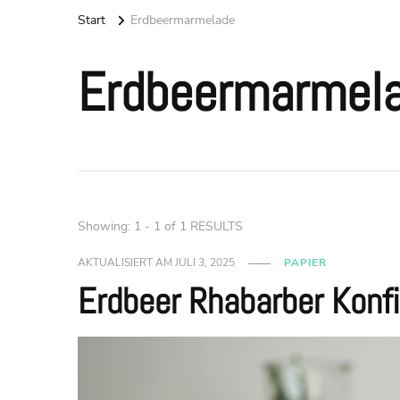
Start
Erdbeermarmelade
Erdbeermarmel
Showing: 1 - 1 of 1 RESULTS
AKTUALISIERT AM
JULI 3, 2025
PAPIER
Erdbeer Rhabarber Konfi