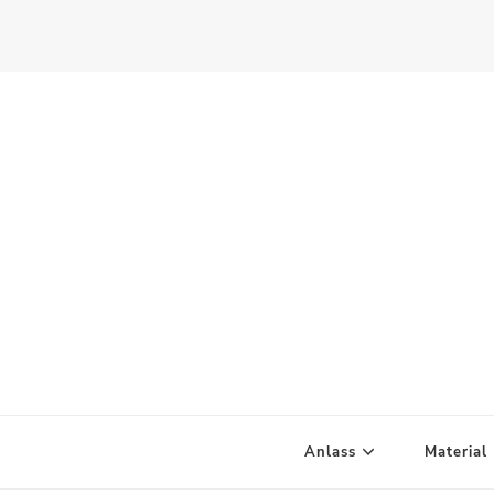
Scandify Your Life
Anlass
Material