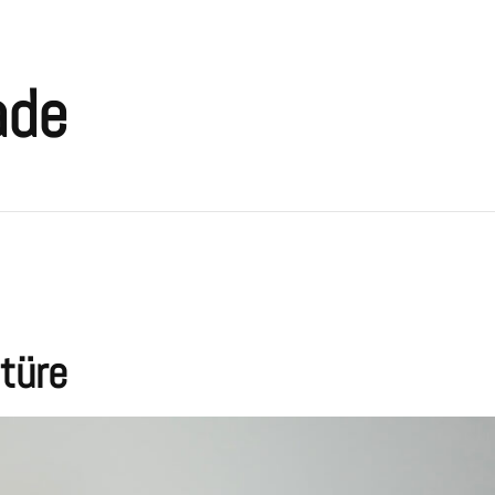
ade
türe