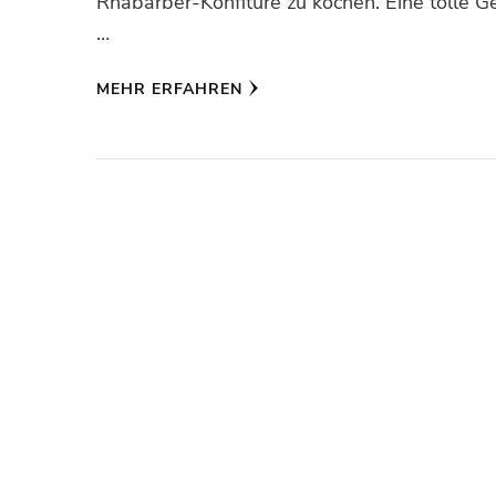
Rhabarber-Konfitüre zu kochen. Eine tolle G
…
MEHR ERFAHREN