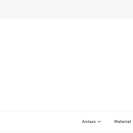
Scandify Your Life
Anlass
Material