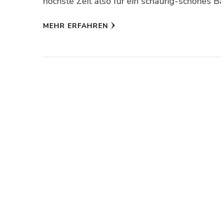
höchste Zeit also für ein schaurig-schönes Ba
MEHR ERFAHREN