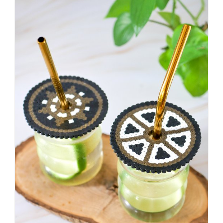
dass
es
vorher
schöner
war,
dann
KNALLTS!
#badezimmer
#makeover
#badezimmerdesign
#renovieren
#altbau