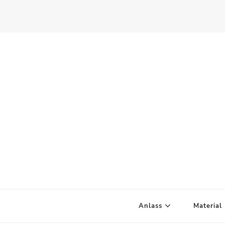
Scandify Your Life
Anlass
Material