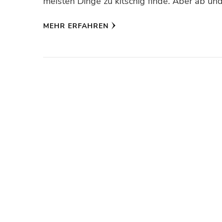
meisten Dinge zu kitschig finde. Aber ab un
MEHR ERFAHREN