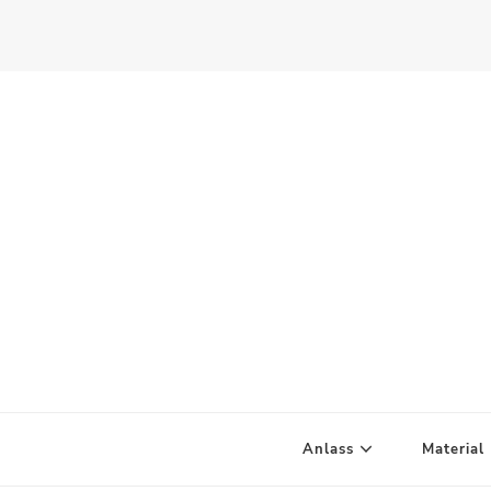
Scandify Your Life
Anlass
Material