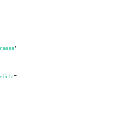
rmasse
*
elicht
*