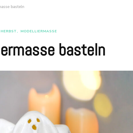
masse basteln
HERBST
MODELLIERMASSE
iermasse basteln